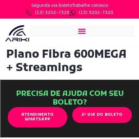
Segunda via boleto
Trabalhe conosco
(13) 3202-7320
(13) 3202-7320
Plano Fibra 600MEGA
+ Streamings
PRECISA DE AJUDA COM SEU
BOLETO?
ATENDIMENTO
2ª VIA DO BOLETO
WHATSAPP