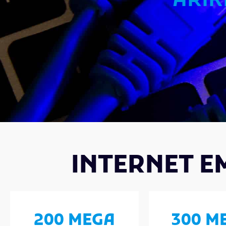
ARIK
INTERNET E
200 MEGA
300 M