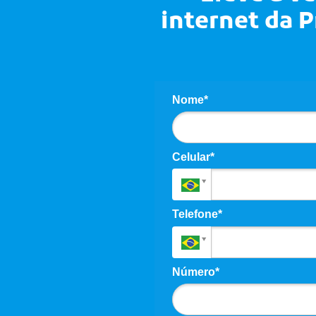
internet da 
Nome*
Celular*
Telefone*
Número*