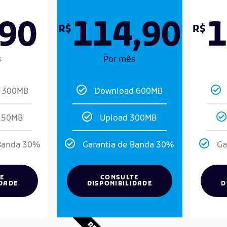
,90
114,90
1
R$
R$
s
Por mês
 300MB
Download 600MB
150MB
Upload 300MB
 Banda 30%
Garantia de Banda 30%
Ga
E
CONSULTE
IDADE
DISPONIBILIDADE
D