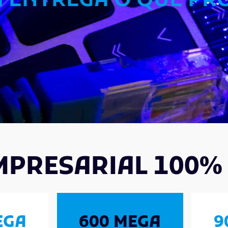
I ENTREGA O QUE P
MPRESARIAL 100% 
EGA
600 MEGA
9