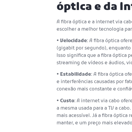
óptica e da i
A fibra óptica e a internet via
escolher a melhor tecnologia para
•
Velocidade
: A fibra óptica of
(gigabit por segundo), enquanto
Isso significa que a fibra óptic
streaming de vídeos e áudios, v
•
Estabilidade
: A fibra óptica o
e interferências causadas por fat
conexão mais constante e confiáv
•
Custo
: A internet via cabo ofe
a mesma usada para a TV a cabo. I
mais acessível. Já a fibra óptica
manter, e um preço mais elevado