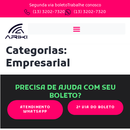
Segunda via boleto
Trabalhe conosco
(13) 3202-7320
(13) 3202-7320
Categorias:
Empresarial
PRECISA DE AJUDA COM SEU
BOLETO?
ATENDIMENTO
2ª VIA DO BOLETO
WHATSAPP