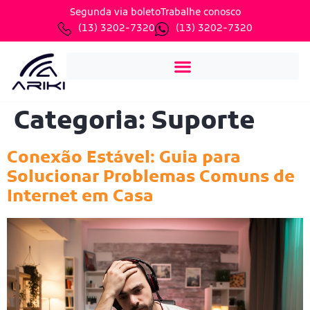
Segunda via boleto
Trabalhe conosco
(13) 3202-7320
(13) 3202-7320
Categoria:
Suporte
Conexão Estável: Guia para
Solucionar Problemas Comuns de
Internet em Casa